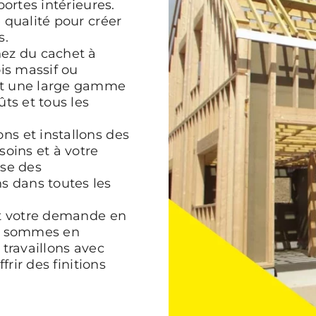
ortes intérieures.
 qualité pour créer
s.
ez du cachet à
is massif ou
nt une large gamme
ts et tous les
s et installons des
oins et à votre
ose des
 dans toutes les
it votre demande en
us sommes en
travaillons avec
frir des finitions