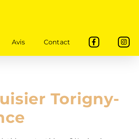
Avis
Contact
isier Torigny-
ance