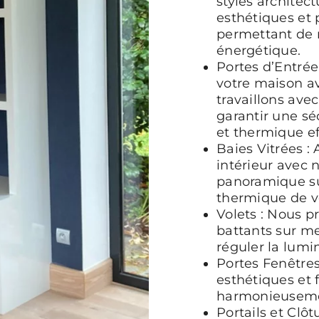
styles architect
esthétiques et 
permettant de r
énergétique.
Portes d’Entrée
votre maison a
travaillons ave
garantir une sé
et thermique ef
Baies Vitrées :
intérieur avec n
panoramique sur
thermique de vo
Volets : Nous p
battants sur me
réguler la lumin
Portes Fenêtres
esthétiques et 
harmonieusement
Portails et Clôt