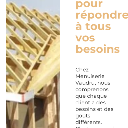
pour
répondr
à tous
vos
besoins
Chez
Menuiserie
Vaudru, nous
comprenons
que chaque
client a des
besoins et des
goûts
différents.