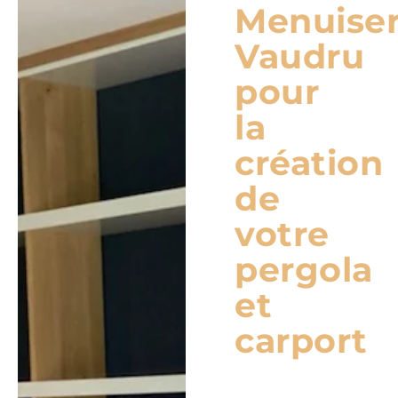
Menuiser
Vaudru
pour
la
création
de
votre
pergola
et
carport