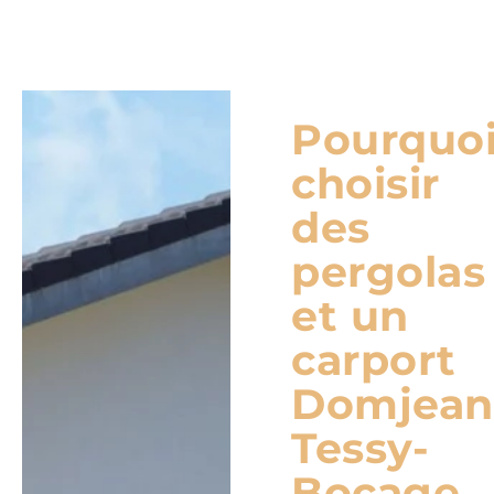
Pourquo
choisir
des
pergolas
et un
carport
Domjean
Tessy-
Bocage