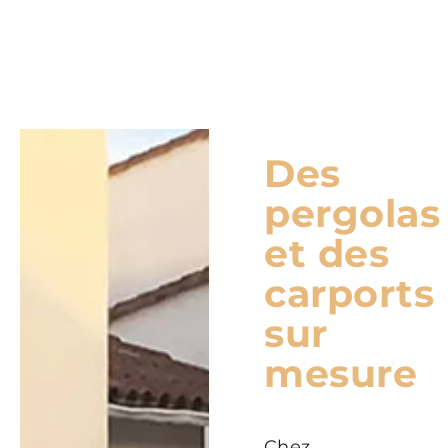
Des
pergolas
et des
carports
sur
mesure
Chez