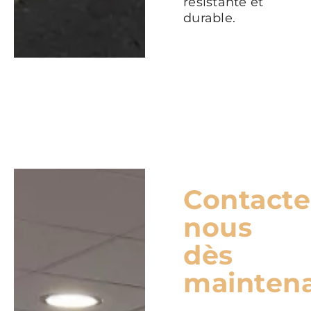
résistante et
durable.
Contacte
nous
dès
mainten