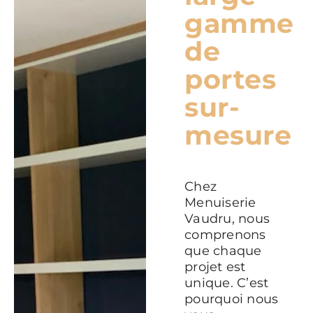
gamme
de
portes
sur-
mesure
Chez
Menuiserie
Vaudru, nous
comprenons
que chaque
projet est
unique. C’est
pourquoi nous