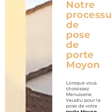
Notre
processu
de
pose
de
porte
Moyon
Lorsque vous
choisissez
Menuiserie
Vaudru pour la
pose de votre
porte Moyon
,