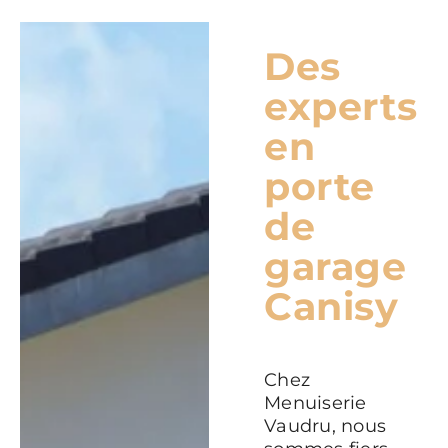
Des
experts
en
porte
de
garage
Canisy
Chez
Menuiserie
Vaudru, nous