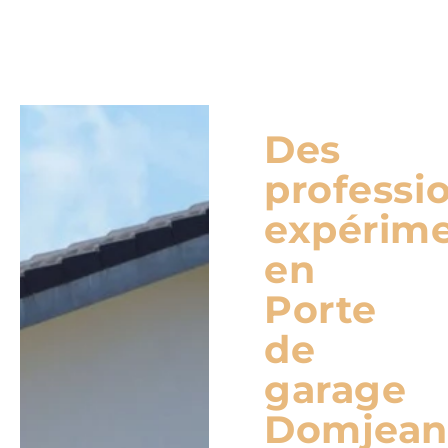
Des
professi
expérim
en
Porte
de
garage
Domjean