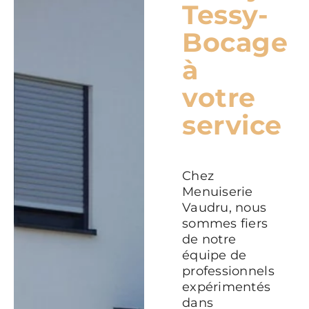
Tessy-
Bocage
à
votre
service
Chez
Menuiserie
Vaudru, nous
sommes fiers
de notre
équipe de
professionnels
expérimentés
dans