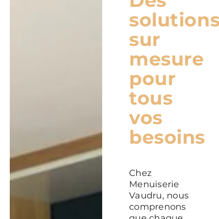
Des
solution
sur
mesure
pour
tous
vos
besoins
Chez
Menuiserie
Vaudru, nous
comprenons
que chaque