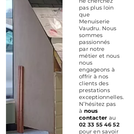
ne cherchez
pas plus loin
que
Menuiserie
Vaudru. Nous
sommes
passionnés
par notre
métier et nous
nous
engageons à
offrir à nos
clients des
prestations
exceptionnelles.
N’hésitez pas
à
nous
contacter
au
02 33 55 46 52
pour en savoir